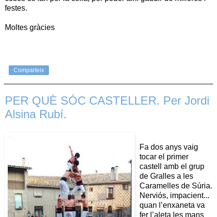
festes.
Moltes gràcies
Comparteix
PER QUÈ SÓC CASTELLER. Per Jordi
Alsina Rubí.
Fa dos anys vaig
tocar el primer
castell amb el grup
de Gralles a les
Caramelles de Súria.
Nerviós, impacient...
quan l’enxaneta va
fer l’aleta les mans