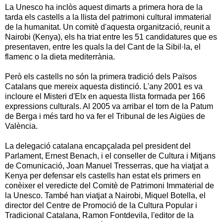
La Unesco ha inclòs aquest dimarts a primera hora de la
tarda els castells a la llista del patrimoni cultural immaterial
de la humanitat. Un comitè d'aquesta organització, reunit a
Nairobi (Kenya), els ha triat entre les 51 candidatures que es
presentaven, entre les quals la del Cant de la Sibil·la, el
flamenc o la dieta mediterrània.
Però els castells no són la primera tradició dels Països
Catalans que mereix aquesta distinció. L'any 2001 es va
incloure el Misteri d'Elx en aquesta llista formada per 166
expressions culturals. Al 2005 va arribar el torn de la Patum
de Berga i més tard ho va fer el Tribunal de les Aigües de
València.
La delegació catalana encapçalada pel president del
Parlament, Ernest Benach, i el conseller de Cultura i Mitjans
de Comunicació, Joan Manuel Tresserras, que ha viatjat a
Kenya per defensar els castells han estat els primers en
conèixer el veredicte del Comitè de Patrimoni Immaterial de
la Unesco. També han viatjat a Nairobi, Miquel Botella, el
director del Centre de Promoció de la Cultura Popular i
Tradicional Catalana, Ramon Fontdevila, l'editor de la