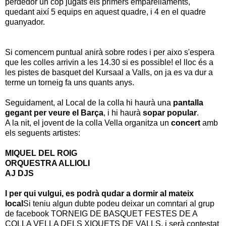
perdedor un cop jugats els primers emparellaments,
quedant així 5 equips en aquest quadre, i 4 en el quadre
guanyador.
Si comencem puntual anirà sobre rodes i per aixo s'espera
que les colles arrivin a les 14.30 si es possible! el lloc és a
les pistes de basquet del Kursaal a Valls, on ja es va dur a
terme un torneig fa uns quants anys.
Seguidament, al Local de la colla hi haurà una
pantalla
gegant per veure el Barça
, i hi haurà
sopar popular
.
A la nit, el jovent de la colla Vella organitza un
concert
amb
els seguents artistes:
MIQUEL DEL ROIG
ORQUESTRA ALLIOLI
AJ DJS
I per qui vulgui, es podrà qudar a dormir al mateix
local
Si teniu algun dubte podeu deixar un comntari al grup
de facebook TORNEIG DE BASQUET FESTES DE A
COLLA VELLA DELS XIQUETS DE VALLS, i serà contestat