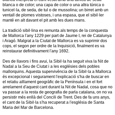
blanca o de color; una capa de color o una altra túnica o
tunicel·la, de seda, de tul o de mussolina; un birret amb un
ventall de plomes vistoses, i una espasa, que el sibil·ler
manté en alt davant el pit amb les dues mans.
La tradició sibil·lina es remunta als temps de la conquesta
de Mallorca l'any 1229 per part de Jaume I, rei de Catalunya
i Aragó. Malgrat a la Ciutat de Mallorca es va suprimir dos
cops, el segon per ordre de la Inquisició, finalment es va
reinstaurar definitivament l'any 1692.
Des de llavors i fins avui, la Sibil·la ha seguit viva la Nit de
Nadal a la Seu de Ciutat i a les esglésies dels pobles
mallorquins. Aquesta supervivència de la Sibil·la a Mallorca
és excepcional i segurament l'explicació s'ha de buscar en
el relatiu aïllament geogràfic de la Península i en el fort
arrelament d'aquest cant durant la Nit de Nadal, cosa que no
va passar a la resta de geografia de parla catalana, on no va
persistir més enllà del Concili de Trent. Des de fa uns anys,
el cant de la Sibil·la s'ha recuperat a l'església de Santa
Maria del Mar de Barcelona.