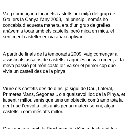
Vaig començar a tocar els castells per mitjà del grup de
Grallers la Canya l’any 2008, i al principi, només ho
concebia d’aquesta manera, era d’un grup de gralles i
anàvem a tocar amb els castells, però mica en mica, el
sentiment casteller em va anar captivant.
A partir de finals de la temporada 2009, vaig començar a
assistir als assajos de castells, i aquí, és on va començar la
meva passió pel món casteller, va ser el primer cop que
vivia un castell des de la pinya.
Viure els castells des de dins, ja sigui de Dau, Lateral,
Primeres Mans, Segones... o a qualsevol lloc de la Pinya, et
fa sentir millor, sents que tens un objectiu comú amb tota la
gent que t’envolta, tots units per un mateix somni, alçar
castells, i com més alts millor.
Crec que ara, amb la Proclamació a Kènia declarant-los