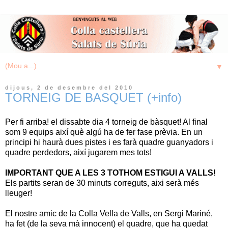
▼
dijous, 2 de desembre del 2010
TORNEIG DE BASQUET (+info)
Per fi arriba! el dissabte dia 4 torneig de bàsquet! Al final
som 9 equips així què algú ha de fer fase prèvia. En un
principi hi haurà dues pistes i es farà quadre guanyadors i
quadre perdedors, així jugarem mes tots!
IMPORTANT QUE A LES 3 TOTHOM ESTIGUI A VALLS!
Els partits seran de 30 minuts correguts, aixi serà més
lleuger!
El nostre amic de la Colla Vella de Valls, en Sergi Mariné,
ha fet (de la seva mà innocent) el quadre, que ha quedat