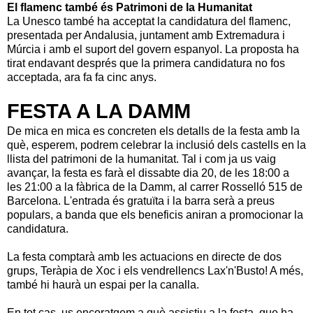
El flamenc també és Patrimoni de la Humanitat
La Unesco també ha acceptat la candidatura del flamenc,
presentada per Andalusia, juntament amb Extremadura i
Múrcia i amb el suport del govern espanyol. La proposta ha
tirat endavant després que la primera candidatura no fos
acceptada, ara fa fa cinc anys.
FESTA A LA DAMM
De mica en mica es concreten els detalls de la festa amb la
què, esperem, podrem celebrar la inclusió dels castells en la
llista del patrimoni de la humanitat. Tal i com ja us vaig
avançar, la festa es farà el dissabte dia 20, de les 18:00 a
les 21:00 a la fàbrica de la Damm, al carrer Rosselló 515 de
Barcelona. L'entrada és gratuïta i la barra serà a preus
populars, a banda que els beneficis aniran a promocionar la
candidatura.
La festa comptarà amb les actuacions en directe de dos
grups, Teràpia de Xoc i els vendrellencs Lax'n'Busto! A més,
també hi haurà un espai per la canalla.
En tot cas, us encoratgem a què assistiu a la festa, que ha