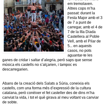
em tremolaven.
Altres cops m’ha
passat: durant la
Festa Major amb el 3
de 7 a punt de
carregar, amb el 4 de
7 de la IIIa Diada
Castellera al Poble
Vell, amb el Pilar de
5... en aquests
casos, no pots
aguantar-te les
ganes de cridar i saltar d’alegria, però saps que sense
música els castells no s’alçarien, i tampoc es
descarregarien.
Abans de la creació dels Salats a Súria, coneixia els
castells, com una forma més d’expressió de la cultura
catalana, però conèixer el fet casteller des de dins m’ha
canviat la vida, i tot el què girava al meu voltant va canviar
de sobte.