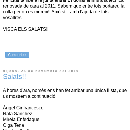
Felicitar també a la junta entrant, i donar ànims a la tècnica
renovada de cara al 2011. Sabem que entre tots portareu la
colla per on es mereix!! Això sí... amb l'ajuda de tots
vosaltres.
VISCA ELS SALATS!!
Comparteix
dijous, 25 de novembre del 2010
Salats!!
A hores d'ara, només ens han fet arribar una única llista, que
us mostrem a continuació.
Àngel Ginfrancesco
Rafa Sanchez
Mireia Enfedaque
Olga Tena