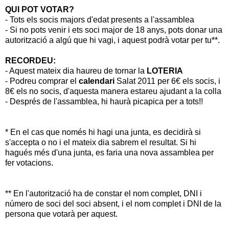
QUI POT VOTAR?
- Tots els socis majors d'edat presents a l'assamblea
- Si no pots venir i ets soci major de 18 anys, pots donar una
autorització a algú que hi vagi, i aquest podrà votar per tu**.
RECORDEU:
- Aquest mateix dia haureu de tornar la
LOTERIA
- Podreu comprar el
calendari
Salat 2011 per 6€ els socis, i
8€ els no socis, d'aquesta manera estareu ajudant a la colla
- Després de l'assamblea, hi haurà picapica per a tots!!
* En el cas que només hi hagi una junta, es decidirà si
s'accepta o no i el mateix dia sabrem el resultat. Si hi
hagués més d'una junta, es faria una nova assamblea per
fer votacions.
** En l'autorització ha de constar el nom complet, DNI i
número de soci del soci absent, i el nom complet i DNI de la
persona que votarà per aquest.