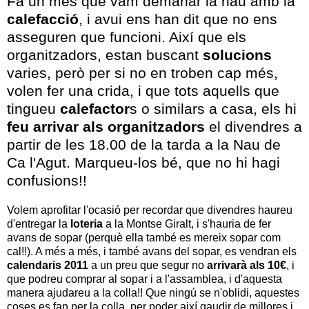
Fa un mes que vam demanar la nau amb la
calefacció
, i avui ens han dit que no ens
asseguren que funcioni. Així que els
organitzadors, estan buscant
solucions
varies, però per si no en troben cap més,
volen fer una crida, i que tots aquells que
tingueu
calefactor
s o similars a casa, els hi
feu arrivar als organitzadors
el divendres a
partir de les 18.00 de la tarda a la Nau de
Ca l'Agut. Marqueu-los bé, que no hi hagi
confusions!!
Volem aprofitar l'ocasió per recordar que divendres haureu
d'entregar la
loteria
a la Montse Giralt, i s'hauria de fer
avans de sopar (perquè ella també es mereix sopar com
cal!!). A més a més, i també avans del sopar, es vendran els
calendaris 2011
a un preu que segur no
arrivarà als 10€
, i
que podreu comprar al sopar i a l'assamblea, i d'aquesta
manera ajudareu a la colla!! Que ningú se n'oblidi, aquestes
coses es fan per la colla, per poder així gaudir de millores i