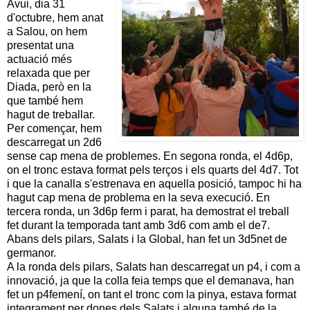
Avui, dia 31
d'octubre, hem anat
a Salou, on hem
presentat una
actuació més
relaxada que per
Diada, però en la
que també hem
hagut de treballar.
Per començar, hem
descarregat un 2d6
sense cap mena de problemes. En segona ronda, el 4d6p,
on el tronc estava format pels terços i els quarts del 4d7. Tot
i que la canalla s'estrenava en aquella posició, tampoc hi ha
hagut cap mena de problema en la seva execució. En
tercera ronda, un 3d6p ferm i parat, ha demostrat el treball
fet durant la temporada tant amb 3d6 com amb el de7.
Abans dels pilars, Salats i la Global, han fet un 3d5net de
germanor.
A la ronda dels pilars, Salats han descarregat un p4, i com a
innovació, ja que la colla feia temps que el demanava, han
fet un p4femení, on tant el tronc com la pinya, estava format
integrament per dones dels Salats i alguna també de la