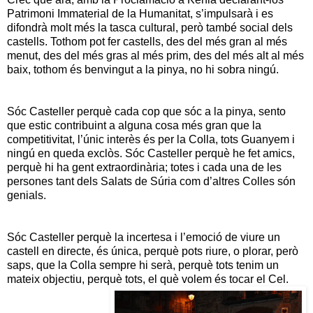
Patrimoni Immaterial de la Humanitat, s’impulsarà i es
difondrà molt més la tasca cultural, però també social dels
castells. Tothom pot fer castells, des del més gran al més
menut, des del més gras al més prim, des del més alt al més
baix, tothom és benvingut a la pinya, no hi sobra ningú.
Sóc Casteller perquè cada cop que sóc a la pinya, sento
que estic contribuint a alguna cosa més gran que la
competitivitat, l’únic interès és per la Colla, tots Guanyem i
ningú en queda exclòs. Sóc Casteller perquè he fet amics,
perquè hi ha gent extraordinària; totes i cada una de les
persones tant dels Salats de Súria com d’altres Colles són
genials.
Sóc Casteller perquè la incertesa i l’emoció de viure un
castell en directe, és única, perquè pots riure, o plorar, però
saps, que la Colla sempre hi serà, perquè tots tenim un
mateix objectiu, perquè tots, el què volem és tocar el Cel.