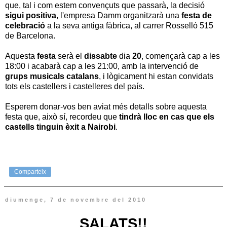
que, tal i com estem convençuts que passarà, la decisió
sigui positiva
, l'empresa Damm organitzarà una
festa de
celebració
a la seva antiga fàbrica, al carrer Rosselló 515
de Barcelona.
Aquesta
festa
serà el
dissabte
dia
20
, començarà cap a les
18:00 i acabarà cap a les 21:00, amb la intervenció de
grups musicals catalans
, i lògicament hi estan convidats
tots els castellers i castelleres del país.
Esperem donar-vos ben aviat més detalls sobre aquesta
festa que, això sí, recordeu que
tindrà lloc en cas que els
castells tinguin èxit a Nairobi
.
Comparteix
diumenge, 7 de novembre del 2010
SALATS!!