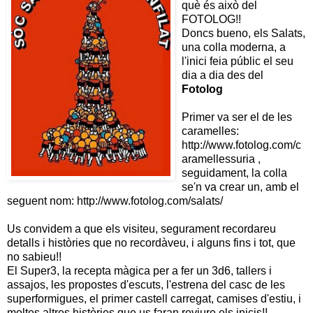
què és això del
FOTOLOG!!
Doncs bueno, els Salats,
una colla moderna, a
l'inici feia públic el seu
dia a dia des del
Fotolog
Primer va ser el de les
caramelles:
http://www.fotolog.com/c
aramellessuria ,
seguidament, la colla
se'n va crear un, amb el
seguent nom: http://www.fotolog.com/salats/
Us convidem a que els visiteu, segurament recordareu
detalls i històries que no recordàveu, i alguns fins i tot, que
no sabieu!!
El Super3, la recepta màgica per a fer un 3d6, tallers i
assajos, les propostes d'escuts, l'estrena del casc de les
superformigues, el primer castell carregat, camises d'estiu, i
moltes altres històries que us faran reviure els inicis!!