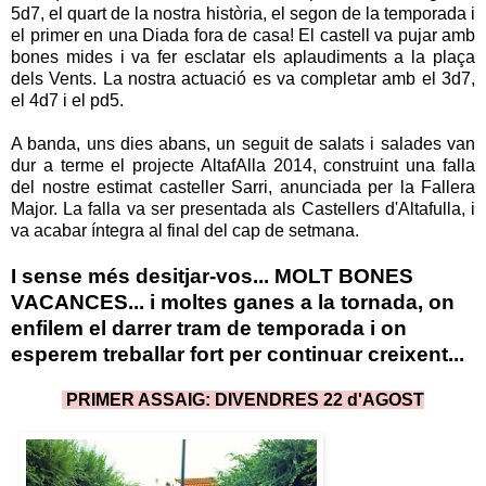
5d7, el quart de la nostra història, el segon de la temporada i
el primer en una Diada fora de casa! El castell va pujar amb
bones mides i va fer esclatar els aplaudiments a la plaça
dels Vents. La nostra actuació es va completar amb el 3d7,
el 4d7 i el pd5.
A banda, uns dies abans, un seguit de salats i salades van
dur a terme el projecte AltafAlla 2014, construint una falla
del nostre estimat casteller Sarri, anunciada per la Fallera
Major. La falla va ser presentada als Castellers d'Altafulla, i
va acabar íntegra al final del cap de setmana.
I sense més desitjar-vos... MOLT BONES
VACANCES... i moltes ganes a la tornada, on
enfilem el darrer tram de temporada i on
esperem treballar fort per continuar creixent...
PRIMER ASSAIG: DIVENDRES 22 d'AGOST