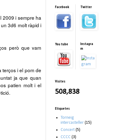
Facebook
Twitter
el 2009 i sempre ha
 un 3d6 molt ràpid i
Instagra
You tube
rços però que vam
m
a terços i el pom de
muntat ja que quan
Visites
os patien molt i el
508,838
ició.
Etiquetes
Torneig
intercasteller
(15)
Concert
(5)
CCCC
(3)