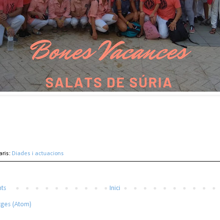
aris:
Diades i actuacions
nts
Inici
tges (Atom)