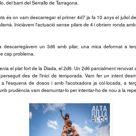
lo, del barri del Serrallo de Tarragona.
ts és on vam descarregar el primer 4d7 ja fa 10 anys el juliol d
alismà. Iniciàvem l'actuació sense pilars de 4 i obríem ronda amb
 descarregàvem un 3d6 amb pilar, una mica deformat a te
e cap problema.
enia el plat fort de la Diada, el 2d6. Un 2d6 parcialment renovat 
perseguit des de l'inici de temporada. Vam fer un intent des
 a l'esquena de dosos i amb l'acotxadora ja col·locada, a terç
. Amb prudència vam desmuntar-lo per intentar-ho de nou a la repet