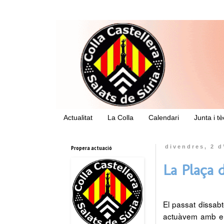
Actualitat
La Colla
Calendari
Junta i t
Propera actuació
divendres, 2 d
La Plaça 
El passat dissabt
actuàvem amb els 