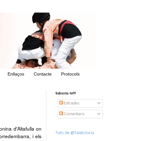
Enllaços
Contacte
Protocols
Subscriu-te!!!
Entrades
Comentaris
onina d'Altafulla on
Tuits de @SalatsSuria
Torredembarra, i els