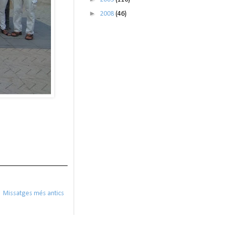
►
2008
(46)
Missatges més antics