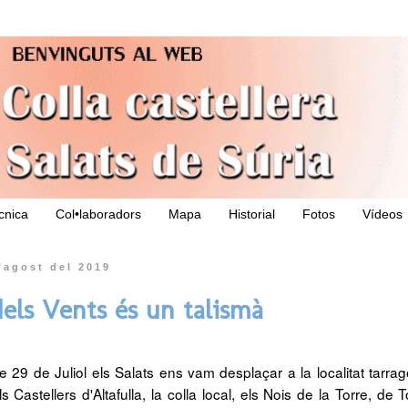
ècnica
Col•laboradors
Mapa
Historial
Fotos
Vídeos
’agost del 2019
dels Vents és un talismà
e 29 de Juliol els Salats ens vam desplaçar a la localitat tarrag
Castellers d'Altafulla, la colla local, els Nois de la Torre, de 