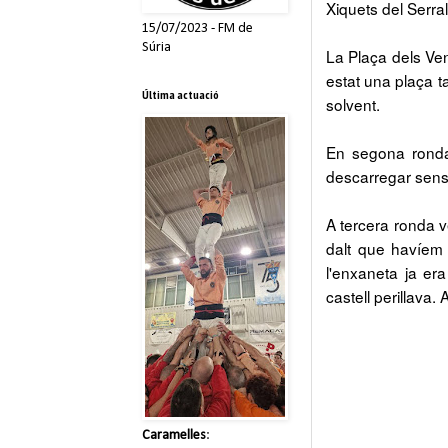
Xiquets del Serral
15/07/2023 - FM de
Súria
La Plaça dels Ven
estat una plaça t
Última actuació
solvent.
En segona ronda
descarregar sens
A tercera ronda v
dalt que havíem 
l'enxaneta ja era
castell perillava
Caramelles
: