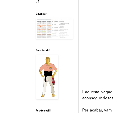
p4
Calendari
Som Salats!
I aquesta vegada
aconseguir desca
Per acabar, vam r
Fes-te soci!!!