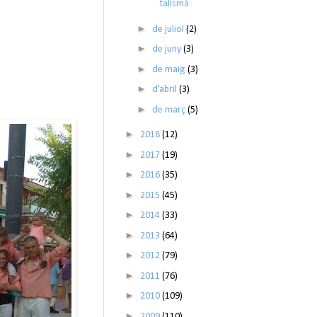
talismà
►
de juliol
(2)
►
de juny
(3)
►
de maig
(3)
►
d’abril
(3)
►
de març
(5)
►
2018
(12)
►
2017
(19)
►
2016
(35)
►
2015
(45)
►
2014
(33)
►
2013
(64)
►
2012
(79)
►
2011
(76)
►
2010
(109)
►
2009
(110)