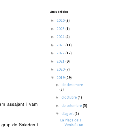
Arxiu del bloc
►
2026
(3)
►
2025
(1)
►
2024
(4)
►
2023
(11)
►
2022
(12)
►
2021
(9)
►
2020
(7)
▼
2019
(29)
►
de desembre
(3)
►
d’octubre
(4)
tem assajant i vam
►
de setembre
(5)
▼
d’agost
(1)
La Plaça dels
n grup de Salades i
Vents és un