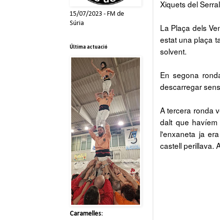
Xiquets del Serral
15/07/2023 - FM de
Súria
La Plaça dels Ven
estat una plaça t
Última actuació
solvent.
En segona ronda
descarregar sens
A tercera ronda v
dalt que havíem 
l'enxaneta ja era
castell perillava
Caramelles
: