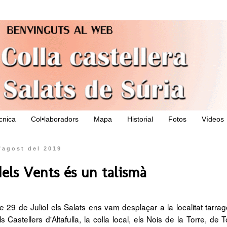
ècnica
Col•laboradors
Mapa
Historial
Fotos
Vídeos
’agost del 2019
dels Vents és un talismà
e 29 de Juliol els Salats ens vam desplaçar a la localitat tarrag
Castellers d'Altafulla, la colla local, els Nois de la Torre, de 