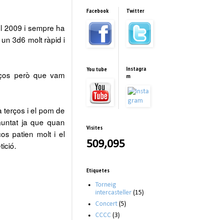
Facebook
Twitter
el 2009 i sempre ha
 un 3d6 molt ràpid i
Instagra
You tube
rços però que vam
m
a terços i el pom de
muntat ja que quan
Visites
os patien molt i el
509,095
ició.
Etiquetes
Torneig
intercasteller
(15)
Concert
(5)
CCCC
(3)