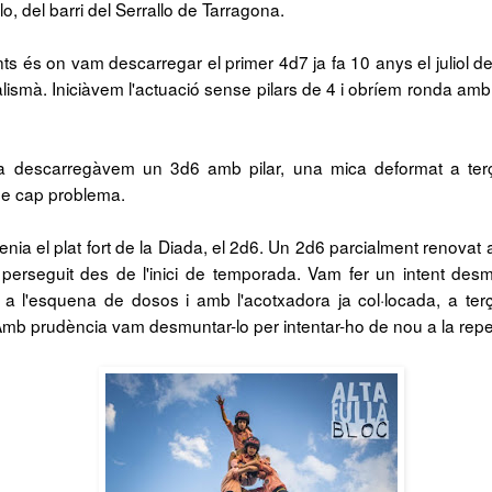
lo, del barri del Serrallo de Tarragona.
ts és on vam descarregar el primer 4d7 ja fa 10 anys el juliol d
alismà. Iniciàvem l'actuació sense pilars de 4 i obríem ronda amb
 descarregàvem un 3d6 amb pilar, una mica deformat a te
e cap problema.
enia el plat fort de la Diada, el 2d6. Un 2d6 parcialment renovat 
perseguit des de l'inici de temporada. Vam fer un intent des
 a l'esquena de dosos i amb l'acotxadora ja col·locada, a terç
. Amb prudència vam desmuntar-lo per intentar-ho de nou a la repet