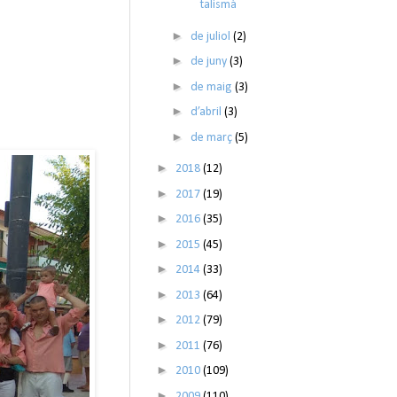
talismà
►
de juliol
(2)
►
de juny
(3)
►
de maig
(3)
►
d’abril
(3)
►
de març
(5)
►
2018
(12)
►
2017
(19)
►
2016
(35)
►
2015
(45)
►
2014
(33)
►
2013
(64)
►
2012
(79)
►
2011
(76)
►
2010
(109)
►
2009
(110)