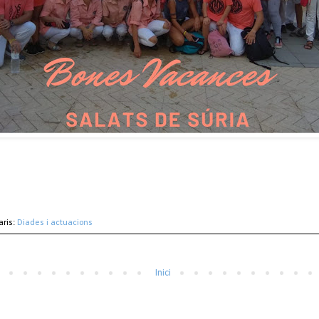
aris:
Diades i actuacions
Inici