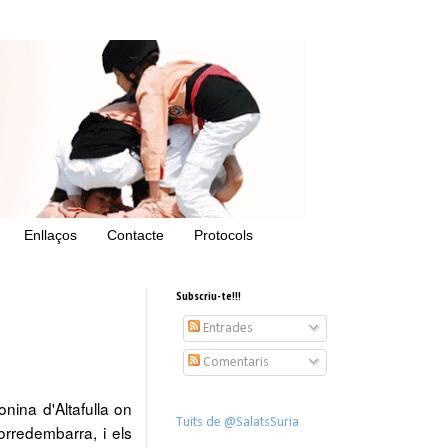
Enllaços
Contacte
Protocols
Subscriu-te!!!
Entrades
Comentaris
onina d'Altafulla on
Tuits de @SalatsSuria
Torredembarra, i els