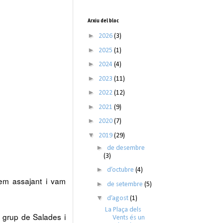
Arxiu del bloc
►
2026
(3)
►
2025
(1)
►
2024
(4)
►
2023
(11)
►
2022
(12)
►
2021
(9)
►
2020
(7)
▼
2019
(29)
►
de desembre
(3)
►
d’octubre
(4)
tem assajant i vam
►
de setembre
(5)
▼
d’agost
(1)
La Plaça dels
n grup de Salades i
Vents és un