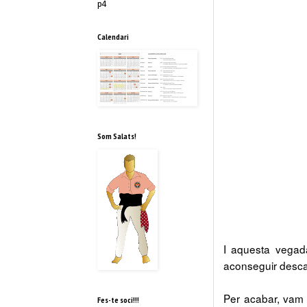
p4
Calendari
Som Salats!
I aquesta vegada
aconseguir desca
Per acabar, vam r
Fes-te soci!!!