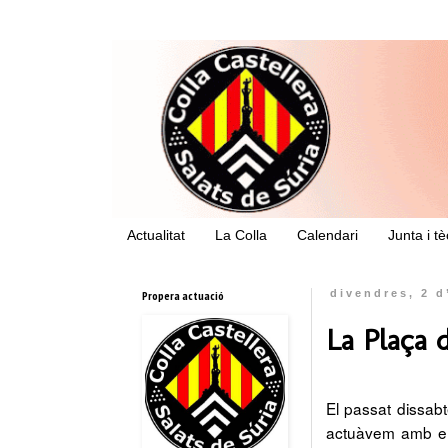
Actualitat
La Colla
Calendari
Junta i t
Propera actuació
divendres, 2 d
La Plaça 
El passat dissabt
actuàvem amb els 