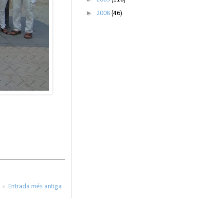
►
2008
(46)
Entrada més antiga