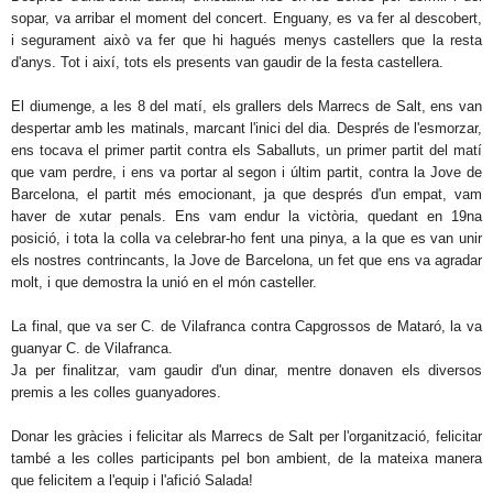
sopar, va arribar el moment del concert. Enguany, es va fer al descobert,
i segurament això va fer que hi hagués menys castellers que la resta
d'anys. Tot i així, tots els presents van gaudir de la festa castellera.
El diumenge, a les 8 del matí, els grallers dels Marrecs de Salt, ens van
despertar amb les matinals, marcant l'inici del dia. Després de l'esmorzar,
ens tocava el primer partit contra els Saballuts, un primer partit del matí
que vam perdre, i ens va portar al segon i últim partit, contra la Jove de
Barcelona, el partit més emocionant, ja que després d'un empat, vam
haver de xutar penals. Ens vam endur la victòria, quedant en 19na
posició, i tota la colla va celebrar-ho fent una pinya, a la que es van unir
els nostres contrincants, la Jove de Barcelona, un fet que ens va agradar
molt, i que demostra la unió en el món casteller.
La final, que va ser C. de Vilafranca contra Capgrossos de Mataró, la va
guanyar C. de Vilafranca.
Ja per finalitzar, vam gaudir d'un dinar, mentre donaven els diversos
premis a les colles guanyadores.
Donar les gràcies i felicitar als Marrecs de Salt per l'organització, felicitar
també a les colles participants pel bon ambient, de la mateixa manera
que felicitem a l'equip i l'afició Salada!