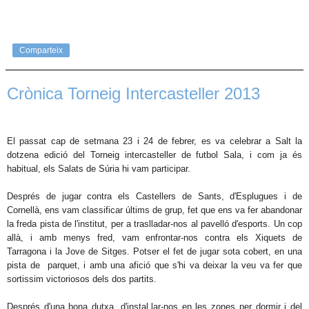
Comparteix
Crònica Torneig Intercasteller 2013
El passat cap de setmana 23 i 24 de febrer, es va celebrar a Salt la
dotzena edició del Torneig intercasteller de futbol Sala, i com ja és
habitual, els Salats de Súria hi vam participar.
Després de jugar contra els Castellers de Sants, d'Esplugues i de
Cornellà, ens vam classificar últims de grup, fet que ens va fer abandonar
la freda pista de l'institut, per a traslladar-nos al pavelló d'esports. Un cop
allà, i amb menys fred, vam enfrontar-nos contra els Xiquets de
Tarragona i la Jove de Sitges. Potser el fet de jugar sota cobert, en una
pista de parquet, i amb una afició que s'hi va deixar la veu va fer que
sortissim victoriosos dels dos partits.
Després d'una bona dutxa, d'instal.lar-nos en les zones per dormir i del