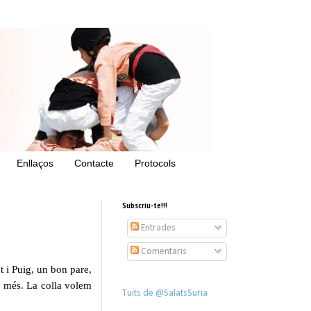
Enllaços
Contacte
Protocols
Subscriu-te!!!
Entrades
Comentaris
 i Puig, un bon pare,
o més. La colla volem
Tuits de @SalatsSuria