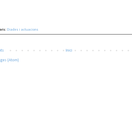
aris:
Diades i actuacions
nts
Inici
tges (Atom)