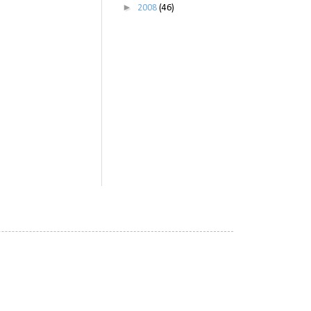
►
2008
(46)