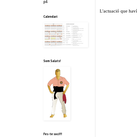
p4
L'actuació que hav
Calendari
Som Salats!
Fes-te soci!!!