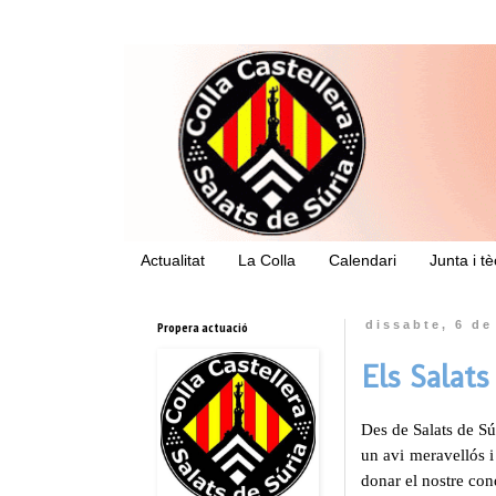
Actualitat
La Colla
Calendari
Junta i t
Propera actuació
dissabte, 6 de
Els Salat
Des de Salats de S
un avi meravellós 
donar el nostre cond