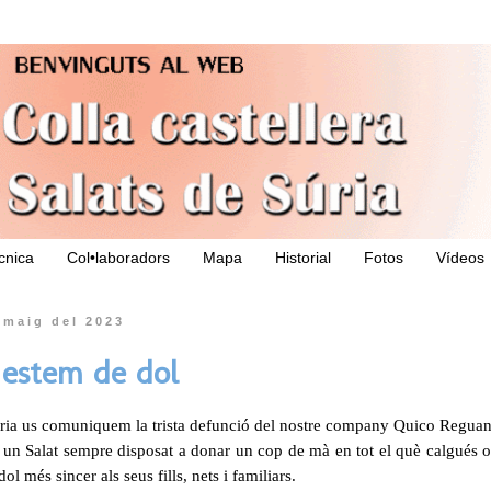
ècnica
Col•laboradors
Mapa
Historial
Fotos
Vídeos
 maig del 2023
s estem de dol
úria us comuniquem la trista defunció del nostre company Quico Reguant
i un Salat sempre disposat a donar un cop de mà en tot el què calgués 
ol més sincer als seus fills, nets i familiars.