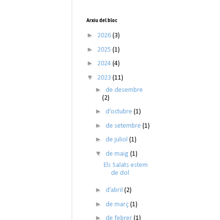
Arxiu del bloc
►
2026
(3)
►
2025
(1)
►
2024
(4)
▼
2023
(11)
►
de desembre
(2)
►
d’octubre
(1)
►
de setembre
(1)
►
de juliol
(1)
▼
de maig
(1)
Els Salats estem
de dol
►
d’abril
(2)
►
de març
(1)
►
de febrer
(1)