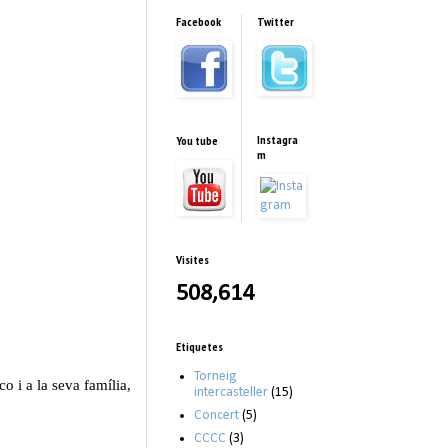
Facebook
Twitter
Instagra
You tube
m
Visites
508,614
Etiquetes
Torneig
 i a la seva família,
intercasteller
(15)
Concert
(5)
CCCC
(3)