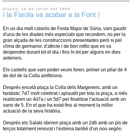
dijous, 16 de juliol del 2009
i la Farola va acabar a la Font !
En un dia molt calorós de Festa Major de Súria, vam gaudir
d'una de les diades més especials que recordem, no per la
gran alçada de les construccions presentades però si pel
clima de germanor, d'afecte i de bon rotllo que es va
despendre durant tot el dia i fins hi tot per alguns en dies
anteriors.
Els castells que vam poder veure foren, primer un pilar de 4
de dol de la Colla amfitriona.
Després encetà plaça la Colla dels Margeners, amb un
fantàstic 7d7 molt celebrat i aplaudit per tota la plaça, a més
realitzaren un 4d7a i un 5d7 per finalitzar l'actuació amb un
vano de 5. En el que ha estat fins al moment la millor
actuació de la seva història.
Després els Salats obriren plaça amb un 2d6 amb un pis de
terços totalment renovat i l'estrena també d'un nou segón.