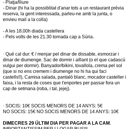
- Platja/lliure
- Dinar (hi ha la possiblitat d'anar tots a un restaurant prèvia
reserva, la gent interessada, parleu-ne amb la junta, o
envieu mail a la colla)
- A les 18.00h diada castellera
- Pels volts de les 21.30 tornada cap a Súria.
· Qué cal dur: € / menjar pel dinar de dissabte, esmorzar i
dinar de diumenge. Sac de dormir i aïllant (o el que cadascú
vulgui per dormir). Banyador/bikini, tovallola, crema pel sol
(que si no ens cremem i diumenge no hi ha qui faci
castells!!), Camisa salada, pantaló blanc, mocador casteller i
faixa, i la resta de coses que t'enportes per passar fora un
cap de setmana (roba, i tal, jejej).
· SOCIS: 10€ SOCIS MENORS DE 14 ANYS: 5€
NO SOCIS: 15€ NO SOCIS MENORS DE 14 ANYS: 10€
DIMECRES 29 ÚLTIM DIA PER PAGAR A LA CAM
.
IMPORTANTISSIM PER LLOGAR BUS!!!