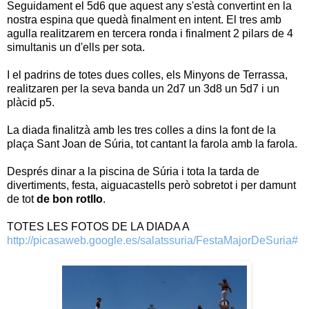
Seguidament el 5d6 que aquest any s'està convertint en la
nostra espina que quedà finalment en intent. El tres amb
agulla realitzarem en tercera ronda i finalment 2 pilars de 4
simultanis un d'ells per sota.
I el padrins de totes dues colles, els Minyons de Terrassa,
realitzaren per la seva banda un 2d7 un 3d8 un 5d7 i un
plàcid p5.
La diada finalitzà amb les tres colles a dins la font de la
plaça Sant Joan de Súria, tot cantant la farola amb la farola.
Després dinar a la piscina de Súria i tota la tarda de
divertiments, festa, aiguacastells però sobretot i per damunt
de tot
de bon rotllo
.
TOTES LES FOTOS DE LA DIADA A
http://picasaweb.google.es/salatssuria/FestaMajorDeSuria#