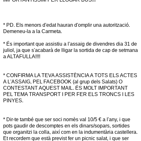
* PD. Els menors d'edat hauran d'omplir una autorització.
Demeneu-la a la Carmeta.
* És important que assistiu a l'assaig de divendres dia 31 de
juliol, ja que s'acabarà de lligar la sortida de cap de setmana
a ALTAFULLA!!!!
* CONFIRMA LA TEVA ASSISTÈNCIA A TOTS ELS ACTES
A L'ASSAIG, PEL FACEBOOK (al grup dels Salats) O
CONTESTANT AQUEST MAIL. ÉS MOLT IMPORTANT
PEL TEMA TRANSPORT I PER FER ELS TRONCS I LES
PINYES.
* Dir-te també que ser soci nomès val 10/5 € a l'any, i que
pots gaudir de descomptes en els dinars/sopars, sortides
que organitzi la colla, així com en la indumentària castellera.
Et recordem que està previst fer un picnic salat, i que ser