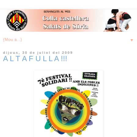
▼
dijous, 30 de juliol del 2009
A L T A F U L L A !!!