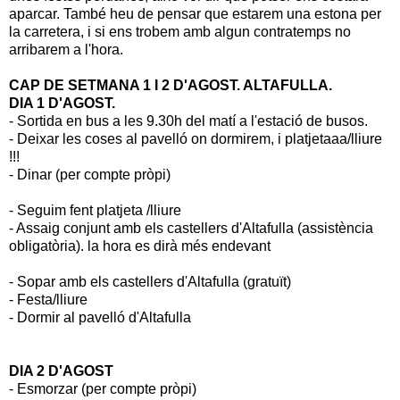
aparcar. També heu de pensar que estarem una estona per
la carretera, i si ens trobem amb algun contratemps no
arribarem a l'hora.
CAP DE SETMANA 1 I 2 D'AGOST. ALTAFULLA.
DIA 1 D'AGOST.
- Sortida en bus a les 9.30h del matí a l'estació de busos.
- Deixar les coses al pavelló on dormirem, i platjetaaa/lliure
!!!
- Dinar (per compte pròpi)
- Seguim fent platjeta /lliure
- Assaig conjunt amb els castellers d'Altafulla (assistència
obligatòria). la hora es dirà més endevant
- Sopar amb els castellers d'Altafulla (gratuït)
- Festa/lliure
- Dormir al pavelló d'Altafulla
DIA 2 D'AGOST
- Esmorzar (per compte pròpi)