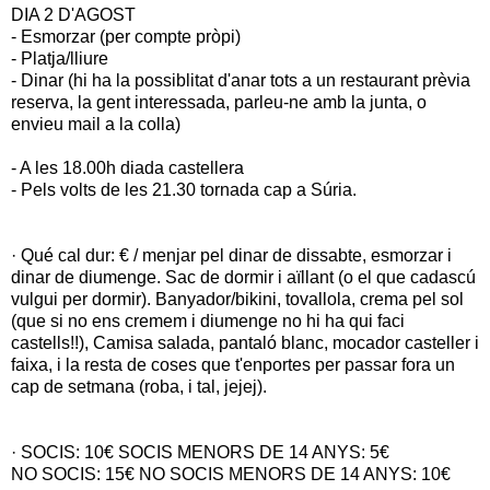
DIA 2 D'AGOST
- Esmorzar (per compte pròpi)
- Platja/lliure
- Dinar (hi ha la possiblitat d'anar tots a un restaurant prèvia
reserva, la gent interessada, parleu-ne amb la junta, o
envieu mail a la colla)
- A les 18.00h diada castellera
- Pels volts de les 21.30 tornada cap a Súria.
· Qué cal dur: € / menjar pel dinar de dissabte, esmorzar i
dinar de diumenge. Sac de dormir i aïllant (o el que cadascú
vulgui per dormir). Banyador/bikini, tovallola, crema pel sol
(que si no ens cremem i diumenge no hi ha qui faci
castells!!), Camisa salada, pantaló blanc, mocador casteller i
faixa, i la resta de coses que t'enportes per passar fora un
cap de setmana (roba, i tal, jejej).
· SOCIS: 10€ SOCIS MENORS DE 14 ANYS: 5€
NO SOCIS: 15€ NO SOCIS MENORS DE 14 ANYS: 10€