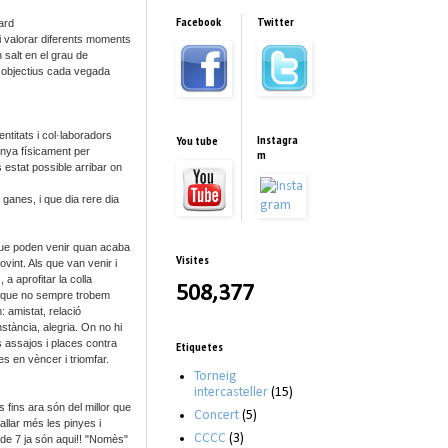
Facebook
Twitter
ard
 i valorar diferents moments
 salt en el grau de
ar objectius cada vegada
ntitats i col·laboradors
Instagra
You tube
inya físicament per
m
 estat possible arribar on
ganes, i que dia rere dia
 que poden venir quan acaba
Visites
vint. Als que van venir i
 a aprofitar la colla
508,377
 i que no sempre trobem
: amistat, relació
nstància, alegria. On no hi
ls assajos i places contra
Etiquetes
s en vèncer i triomfar.
Torneig
intercasteller
(15)
 fins ara són del millor que
Concert
(5)
llar més les pinyes i
CCCC
(3)
 de 7 ja són aqui!! "Nomès"