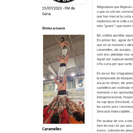
Màgradaria que llegissiu
15/07/2023 - FM de
o que no són les correcte
Súria
que han marcat la curta v
maduresa de la colla a tot
més "grans" i que tenim m
Última actuació
Bé, voldria aprofitar aque
En primer lloc, agrair de 
que en un moment o altre 
caramelles, als assajos, 
som ara i plantejar-nos u
Agrair per suposat també 
s'ho curra per que surtin 
En tercer lloc m'agradar
la temporada de bàsquet, 
ara ja no vénen, els animo
castellera per estimular 
moments o les oportunitats
intergeneracional, l'esper
ha cap tipus d'exclusió, o
les seves pors i incertes
Sencació indescriptible...
Per acabar dir-vos a tots
hem fet mai i és per això
Caramelles
:
troncs, sobretot les piny