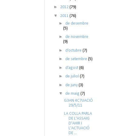
►
2012
(79)
▼
2011
(76)
►
de desembre
(5)
►
de novembre
(9)
►
d’octubre
(7)
►
de setembre
(5)
►
d’agost
(6)
►
de juliol
(7)
►
de juny
(3)
▼
de maig
(7)
G3AN 4C7UACIÓ
29/5/11
LA COLLA PARLA
DE L'ASSAIG
D'AHIR I
L'ACTUACIÓ
DE ...