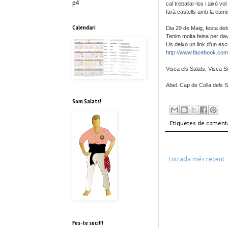
p4
cal treballar-los i això v
farà castells amb la cami
Calendari
Dia 29 de Maig, festa de
Tenim molta feina per dav
Us deixo un link d'un esc
http://www.facebook.co
Visca els Salats, Visca Sú
Abel. Cap de Colla dels S
Som Salats!
Etiquetes de coment
Entrada més recent
Fes-te soci!!!