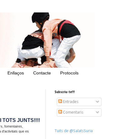
Enllaços
Contacte
Protocols
Subscriu-te!!!
Entrades
Comentaris
 TOTS JUNTS!!!!
ers, fomentaires,
Tuits de @SalatsSuria
 d'activitats que es