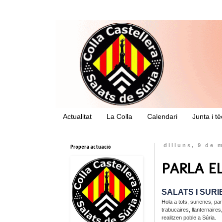
Actualitat
La Colla
Calendari
Junta i t
Propera actuació
dilluns, 9 de 
PARLA E
SALATS I SURI
Hola a tots, suriencs, par
trabucaires, llanternaire
realitzen poble a Súria.