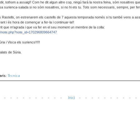
ol dir, tothom a assaig!! Com he dit algun altre cop, ningú farà la nostra feina, sóm nosaltres q
sa surienca-salada si no sóm nosaltres, si no hi ets tu. Tots som necessaris, sempre, per fer
ls Rastells, on estrenarem els castells de 7 aquesta temporada només si tu també vens a assa
ant i és hora de començar a fer-la i continuar-la!!
rit que m'agrada i que va fer en el seu moment un membre de la colla:
m/note.php?note_id=170296809664747
ria i Visca els suriencs!!!!!
alats de Súria.
aris:
Tècnica
Inici