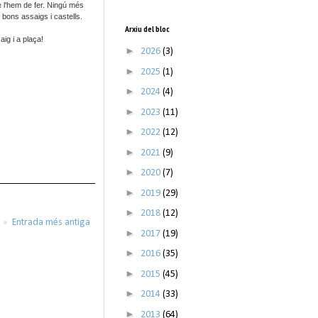
ue l'hem de fer. Ningú més
 bons assaigs i castells.
Arxiu del bloc
ig i a plaça!
►
2026
(3)
►
2025
(1)
►
2024
(4)
►
2023
(11)
►
2022
(12)
►
2021
(9)
►
2020
(7)
►
2019
(29)
►
2018
(12)
Entrada més antiga
►
2017
(19)
►
2016
(35)
►
2015
(45)
►
2014
(33)
►
2013
(64)