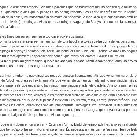
 aquest escrit amb atenció. Són unes paraules que possiblement alguns penseu que arriben t
s. Igualment fa dies que hi penso i si no ho faig rebento. Les escric després de fer un repàs
ida de la colla i, intrínsicament, la de molts de nosaltres. A més crec que coincideixen amb un
s els nivells ( castells, activitats extracastells, un vagatge de 3 anys...) i que ens fa plantej
és a l'abast.
stes linies per agrair i animar a tothom en diversos punts:
forma sincera i, si se'm permet, en nom de tota la colla, a totes i cadascuna de les persones, e
han fet pinya mab nosaltes i ens han donat un cop de mà de formes diferents, ja sigui fent p
a plaça fent pinya i animant, als socis, als botiguers de Súria, etc... sense vosaltes no haguès
n futur tant optimista i esperançador com el que tenim per davant. Gràcies de tot cor.
a tot el gruix de gent 'salada' que ve als assajos, cadascú amb la seva feina, amb les seves 
millor les coses. Junts engrandim la colla.
ia animar a tothom a que vingui als nostres assajos i actuacions. Als que vénen sempre, als
de futbol, les classes i exàmens. Als que vénen de tant en tant, els animo que vinguin més so
 a tornar i els que encara no han vingut, que vinguin i tastin els castells. Animo, a uns i altres,
els valors positius que considero tots necessitem i ens agrada experimentar a la nostra vida
 d'expressar i sentir. Valors que es manifesten dintre del dia a dia d'una colla castellera com
it del treball en equip, de la superació individual i col·lectiva, festa, esforç, perseverància i co
n totes les edats, condicions socials, nacionalitats, ideologies, etc...treballen i lluiten juntes a
es per aconseguir un mateix objectiu comú amb la posterior alegria que envaeix a les persone
.que us haig de dir als que ho hem viscut algun cop....
 que ens trobem en un gran any. Estem en forma. L'inici de temporada i les proves realitzades
 que hem d'aprofitar per millorar encara més. És necessària més gent a l'assaig. Hem de treba
es, per anar amb pas ferm i convençuts per vèncer el que se'ns posi per davant. Els castells