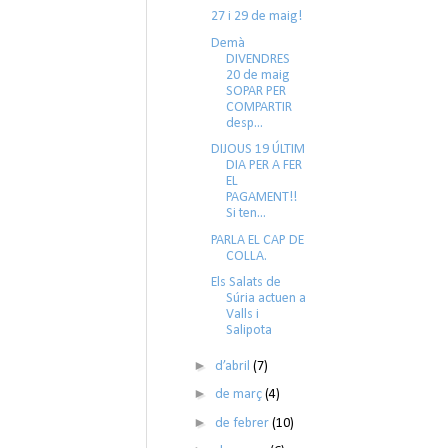
27 i 29 de maig!
Demà
DIVENDRES
20 de maig
SOPAR PER
COMPARTIR
desp...
DIJOUS 19 ÚLTIM
DIA PER A FER
EL
PAGAMENT!!
Si ten...
PARLA EL CAP DE
COLLA.
Els Salats de
Súria actuen a
Valls i
Salipota
►
d’abril
(7)
►
de març
(4)
►
de febrer
(10)