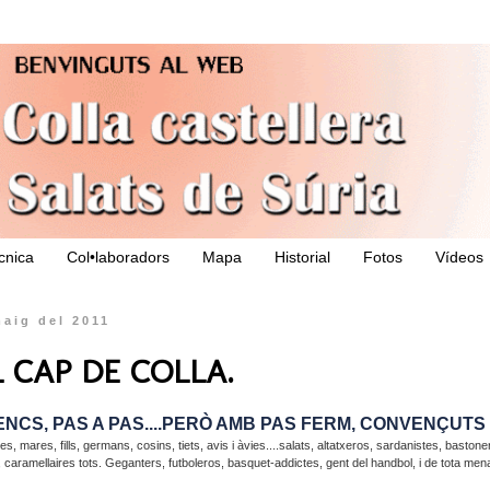
ècnica
Col•laboradors
Mapa
Historial
Fotos
Vídeos
maig del 2011
L CAP DE COLLA.
ENCS, PAS A PAS....PERÒ AMB PAS FERM, CONVENÇUTS I
es, mares, fills, germans, cosins, tiets, avis i àvies....salats, altatxeros, sardanistes, baston
s, caramellaires tots. Geganters, futboleros, basquet-addictes, gent del handbol, i de tota mena