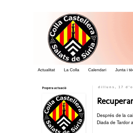
Actualitat
La Colla
Calendari
Junta i t
Propera actuació
dilluns, 17 d’
Recuperan
Després de la cai
Diada de Tardor a