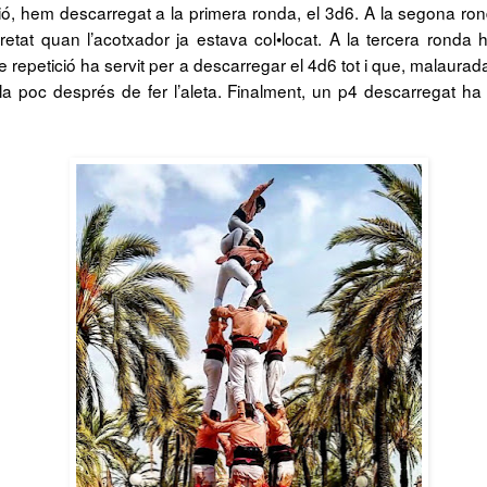
ó, hem descarregat a la primera ronda, el 3d6. A la segona r
etat quan l’acotxador ja estava col•locat. A la tercera ronda
 repetició ha servit per a descarregar el 4d6 tot i que, malaurad
la poc després de fer l’aleta. Finalment, un p4 descarregat ha 