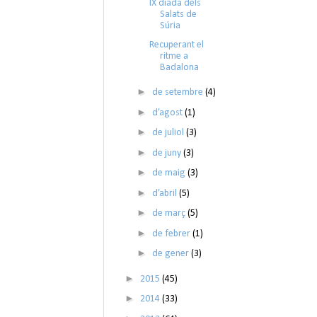
IX diada dels
Salats de
Súria
Recuperant el
ritme a
Badalona
►
de setembre
(4)
►
d’agost
(1)
►
de juliol
(3)
►
de juny
(3)
►
de maig
(3)
►
d’abril
(5)
►
de març
(5)
►
de febrer
(1)
►
de gener
(3)
►
2015
(45)
►
2014
(33)