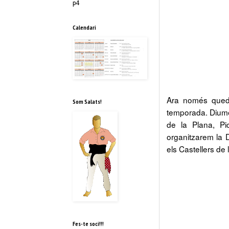
p4
Calendari
Ara només queda
Som Salats!
temporada. Diume
de la Plana, Pi
organitzarem la 
els Castellers de 
Fes-te soci!!!