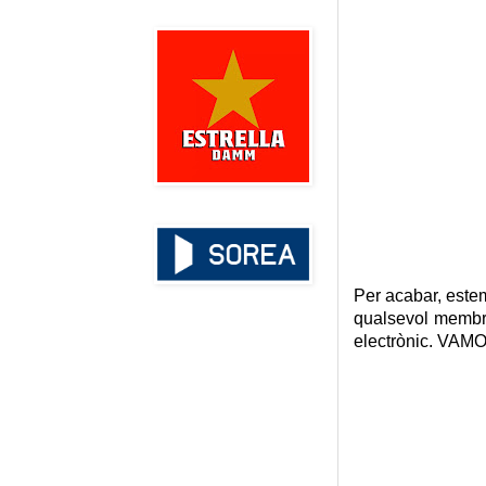
Per acabar, estem
qualsevol membre
electrònic. VA