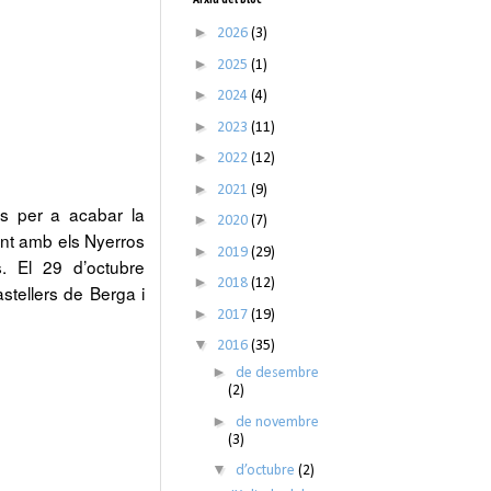
►
2026
(3)
►
2025
(1)
►
2024
(4)
►
2023
(11)
►
2022
(12)
►
2021
(9)
s per a acabar la
►
2020
(7)
nt amb els Nyerros
►
2019
(29)
s. El 29 d’octubre
►
2018
(12)
stellers de Berga i
►
2017
(19)
▼
2016
(35)
►
de desembre
(2)
►
de novembre
(3)
▼
d’octubre
(2)