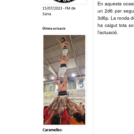
En aquesta ocasi
15/07/2023 - FM de
un 2d6 per segur
Súria
3d6p. La ronda de
ha caigut tota so
Última actuació
l’actuació.
Caramelles
: