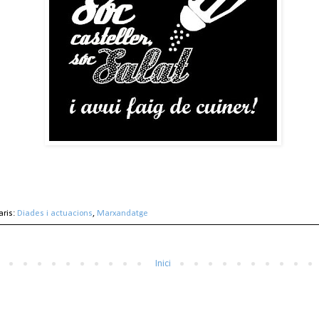
aris:
Diades i actuacions
,
Marxandatge
Inici