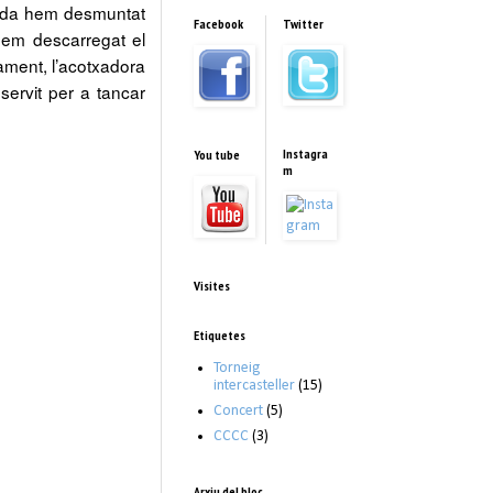
onda hem desmuntat
Facebook
Twitter
 hem descarregat el
ament, l’acotxadora
servit per a tancar
Instagra
You tube
m
Visites
Etiquetes
Torneig
intercasteller
(15)
Concert
(5)
CCCC
(3)
Arxiu del bloc