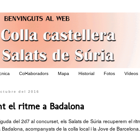
ècnica
Col•laboradors
Mapa
Historial
Fotos
Vídeos
octubre del 2016
t el ritme a Badalona
guda del 2d7 al concurset, els Salats de Súria recuperem el rit
 Badalona, acompanyats de la colla local i la Jove de Barcelona.