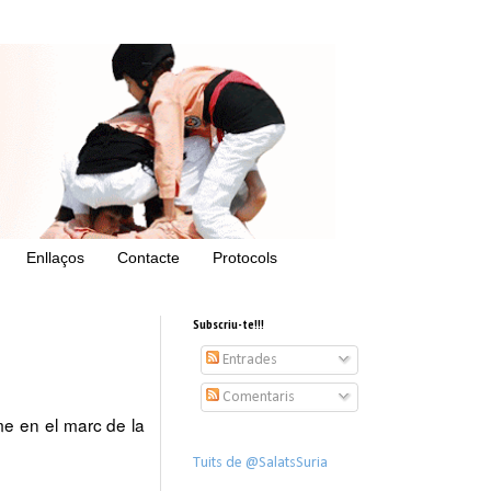
Enllaços
Contacte
Protocols
Subscriu-te!!!
Entrades
Comentaris
me en el marc de la
Tuits de @SalatsSuria