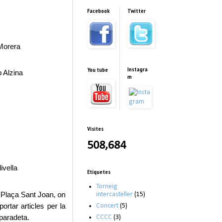
Facebook
Twitter
Morera
Instagra
You tube
 Alzina
m
Visites
508,684
ivella
Etiquetes
Torneig
 Plaça Sant Joan, on
intercasteller
(15)
rtar articles per la
Concert
(5)
 paradeta.
CCCC
(3)