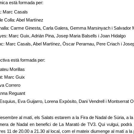
nica està formada per:
a: Marc Casals
 Colla: Abel Martínez
nalla: Carme Ginesta, Carla Galera, Gemma Marsinyach i Salvador 
yes: Marc Guix, Adrián Pina, Josep Maria Balsells i Joan Hidalgo
nc: Marc Casals, Abel Martínez, Òscar Perarnau, Pere Criach i Josep
ctiva està formada per:
ateu Morillas
t: Marc Guix
va Correro
 Anna Reguant
Esquius, Eva Guijarro, Lorena Expósito, Dani Vendrell i Montserrat Ol
embre al matí, els Salats estarem a la Fira de Nadal de Súria, a la
era de Nadal en benefici de La Marató de TV3. Qui vulgui, podrà po
res 11 de 20.00 a 21.30 al local, com el mateix diumenge al matí a la