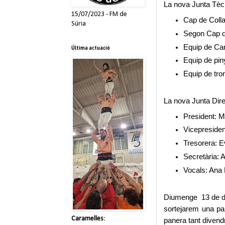
La nova Junta Tèc
15/07/2023 - FM de
Cap de Coll
Súria
Segon Cap de
Equip de Ca
Última actuació
Equip de pin
Equip de tro
La nova Junta Dire
President: M
Vicepresiden
Tresorera: E
Secretària:
Vocals: Ana 
Diumenge 13 de des
sortejarem una pan
Caramelles
:
panera tant divend