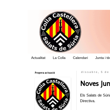
Actualitat
La Colla
Calendari
Junta i t
Propera actuació
dissabte, 5 d
Noves Jun
Els Salats de Súr
Directiva.