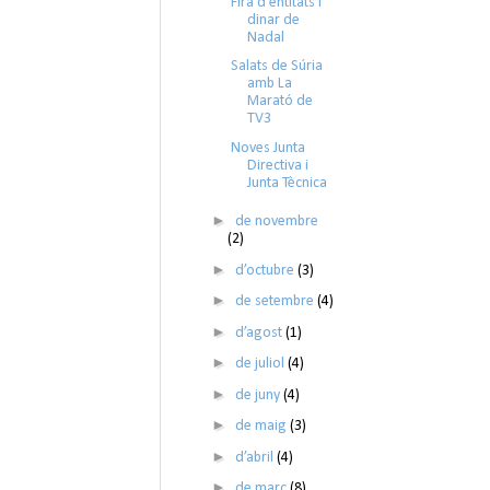
Fira d'entitats i
dinar de
Nadal
Salats de Súria
amb La
Marató de
TV3
Noves Junta
Directiva i
Junta Tècnica
►
de novembre
(2)
►
d’octubre
(3)
►
de setembre
(4)
►
d’agost
(1)
►
de juliol
(4)
►
de juny
(4)
►
de maig
(3)
►
d’abril
(4)
►
de març
(8)