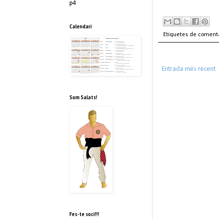
p4
Calendari
Etiquetes de coment
Entrada més recent
Som Salats!
Fes-te soci!!!