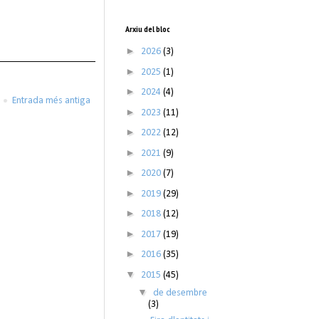
Arxiu del bloc
►
2026
(3)
►
2025
(1)
►
2024
(4)
Entrada més antiga
►
2023
(11)
►
2022
(12)
►
2021
(9)
►
2020
(7)
►
2019
(29)
►
2018
(12)
►
2017
(19)
►
2016
(35)
▼
2015
(45)
▼
de desembre
(3)