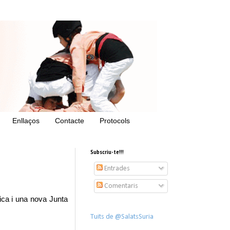
Enllaços
Contacte
Protocols
Subscriu-te!!!
Entrades
Comentaris
ica i una nova Junta
Tuits de @SalatsSuria