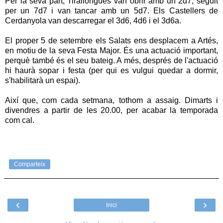
Per la seva part, Tirallongues van obrir amb un 2d7, seguit
per un 7d7 i van tancar amb un 5d7. Els Castellers de
Cerdanyola van descarregar el 3d6, 4d6 i el 3d6a.
El proper 5 de setembre els Salats ens desplacem a Artés,
en motiu de la seva Festa Major. És una actuació important,
perquè també és el seu bateig. A més, després de l'actuació
hi haurà sopar i festa (per qui es vulgui quedar a dormir,
s'habilitarà un espai).
Així que, com cada setmana, tothom a assaig. Dimarts i
divendres a partir de les 20.00, per acabar la temporada
com cal.
Comparteix
‹
›
Inici