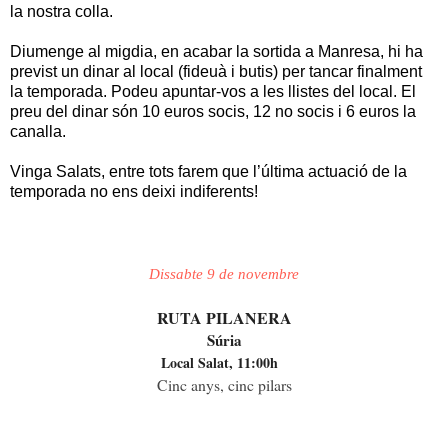
la nostra colla.
Diumenge al migdia, en acabar la sortida a Manresa, hi ha
previst un dinar al local (fideuà i butis) per tancar finalment
la temporada. Podeu apuntar-vos a les llistes del local. El
preu del dinar són 10 euros socis, 12 no socis i 6 euros la
canalla.
Vinga Salats, e
ntre
tots
farem
que l
’
última
actuació
de la
temporada no
ens
deixi
indiferents!
Dissabte 9 de novembre
RUTA PILANERA
Súria
Local Salat, 11:00h
Cinc anys, cinc pilars