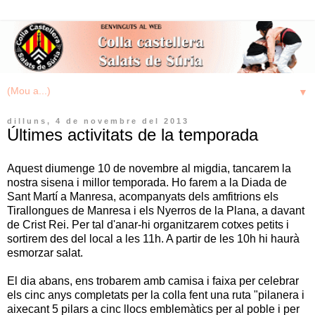
▼
dilluns, 4 de novembre del 2013
Últimes activitats de la temporada
Aquest diumenge 10 de novembre al migdia, tancarem la
nostra sisena i millor temporada. Ho farem a la Diada de
Sant Martí a Manresa, acompanyats dels amfitrions els
Tirallongues de Manresa i els Nyerros de la Plana, a davant
de Crist Rei. Per tal d'anar-hi organitzarem cotxes petits i
sortirem des del local a les 11h. A partir de les 10h hi haurà
esmorzar salat.
El dia abans, ens trobarem amb camisa i faixa per celebrar
els cinc anys completats per la colla fent una ruta "pilanera i
aixecant 5 pilars a cinc llocs emblemàtics per al poble i per