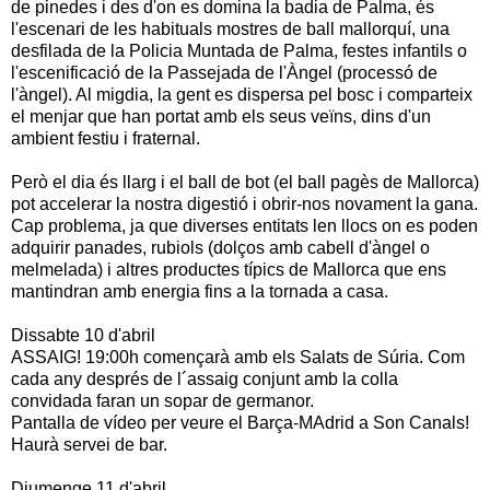
de pinedes i des d'on es domina la badia de Palma, és
l'escenari de les habituals mostres de ball mallorquí, una
desfilada de la Policia Muntada de Palma, festes infantils o
l'escenificació de la Passejada de l'Àngel (processó de
l'àngel). Al migdia, la gent es dispersa pel bosc i comparteix
el menjar que han portat amb els seus veïns, dins d'un
ambient festiu i fraternal.
Però el dia és llarg i el ball de bot (el ball pagès de Mallorca)
pot accelerar la nostra digestió i obrir-nos novament la gana.
Cap problema, ja que diverses entitats len llocs on es poden
adquirir panades, rubiols (dolços amb cabell d'àngel o
melmelada) i altres productes típics de Mallorca que ens
mantindran amb energia fins a la tornada a casa.
Dissabte 10 d'abril
ASSAIG! 19:00h començarà amb els Salats de Súria. Com
cada any després de l´assaig conjunt amb la colla
convidada faran un sopar de germanor.
Pantalla de vídeo per veure el Barça-MAdrid a Son Canals!
Haurà servei de bar.
Diumenge 11 d'abril