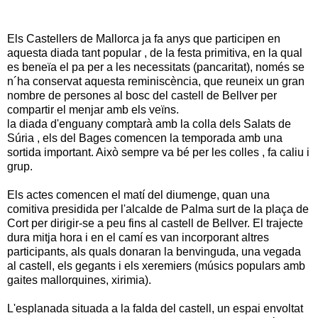
Els Castellers de Mallorca ja fa anys que participen en
aquesta diada tant popular , de la festa primitiva, en la qual
es beneïa el pa per a les necessitats (pancaritat), només se
n´ha conservat aquesta reminiscència, que reuneix un gran
nombre de persones al bosc del castell de Bellver per
compartir el menjar amb els veïns.
la diada d'enguany comptarà amb la colla dels Salats de
Súria , els del Bages comencen la temporada amb una
sortida important. Això sempre va bé per les colles , fa caliu i
grup.
Els actes comencen el matí del diumenge, quan una
comitiva presidida per l'alcalde de Palma surt de la plaça de
Cort per dirigir-se a peu fins al castell de Bellver. El trajecte
dura mitja hora i en el camí es van incorporant altres
participants, als quals donaran la benvinguda, una vegada
al castell, els gegants i els xeremiers (músics populars amb
gaites mallorquines, xirimia).
L'esplanada situada a la falda del castell, un espai envoltat