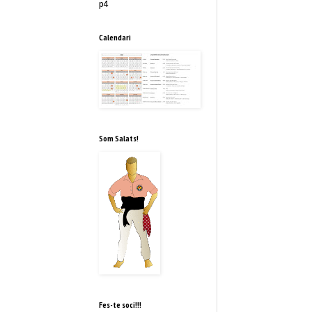
p4
Calendari
Som Salats!
Fes-te soci!!!