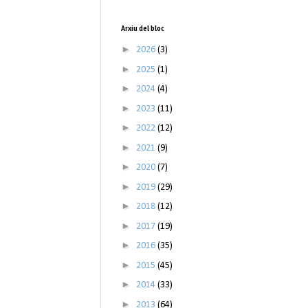
Arxiu del bloc
►
2026
(3)
►
2025
(1)
►
2024
(4)
►
2023
(11)
►
2022
(12)
►
2021
(9)
►
2020
(7)
►
2019
(29)
►
2018
(12)
►
2017
(19)
►
2016
(35)
►
2015
(45)
►
2014
(33)
►
2013
(64)