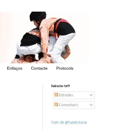
Enllaços
Contacte
Protocols
Subscriu-te!!!
Entrades
Comentaris
Tuits de @SalatsSuria