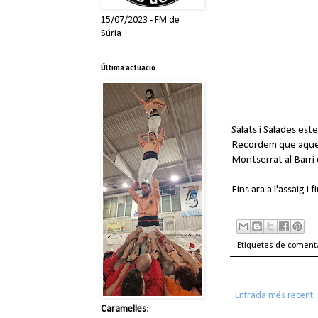
15/07/2023 - FM de
Súria
Última actuació
Salats i Salades est
Recordem que aquest
Montserrat al Barri 
Fins ara a l'assaig i f
Etiquetes de coment
Entrada més recent
Caramelles
: