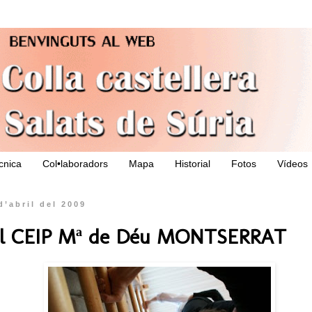
ècnica
Col•laboradors
Mapa
Historial
Fotos
Vídeos
d’abril del 2009
l CEIP Mª de Déu MONTSERRAT