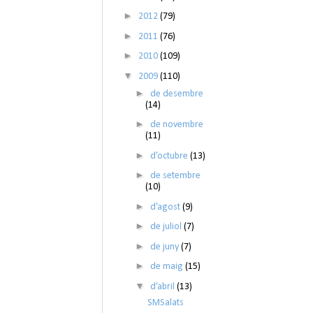
►
2012
(79)
►
2011
(76)
►
2010
(109)
▼
2009
(110)
►
de desembre
(14)
►
de novembre
(11)
►
d’octubre
(13)
►
de setembre
(10)
►
d’agost
(9)
►
de juliol
(7)
►
de juny
(7)
►
de maig
(15)
▼
d’abril
(13)
SMSalats