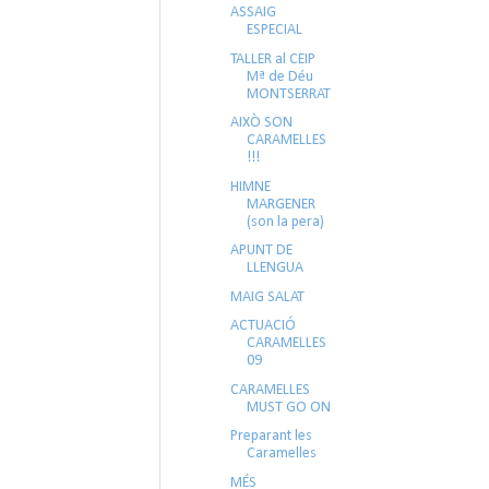
ASSAIG
ESPECIAL
TALLER al CEIP
Mª de Déu
MONTSERRAT
AIXÒ SON
CARAMELLES
!!!
HIMNE
MARGENER
(son la pera)
APUNT DE
LLENGUA
MAIG SALAT
ACTUACIÓ
CARAMELLES
09
CARAMELLES
MUST GO ON
Preparant les
Caramelles
MÉS