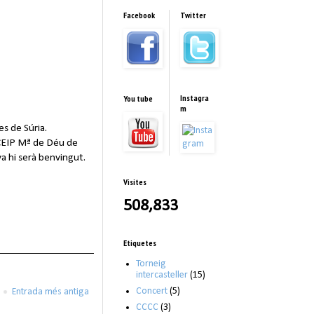
Facebook
Twitter
Instagra
You tube
m
es de Súria.
 CEIP Mª de Déu de
va hi serà benvingut.
Visites
508,833
Etiquetes
Torneig
intercasteller
(15)
Concert
(5)
Entrada més antiga
CCCC
(3)