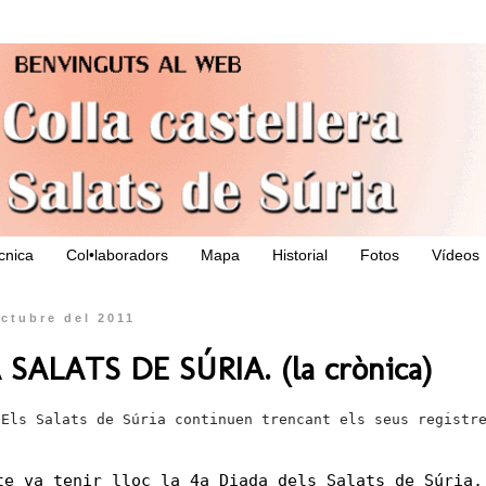
ècnica
Col•laboradors
Mapa
Historial
Fotos
Vídeos
octubre del 2011
 SALATS DE SÚRIA. (la crònica)
Els Salats de Súria continuen trencant els seus registr
te va tenir lloc la 4a Diada dels Salats de Súria,