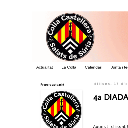
Actualitat
La Colla
Calendari
Junta i t
Propera actuació
dilluns, 17 d’
4a DIADA
Aquest dissab