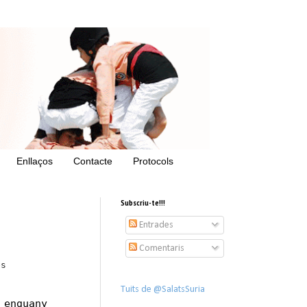
Enllaços
Contacte
Protocols
Subscriu-te!!!
Entrades
Comentaris
es
Tuits de @SalatsSuria
 enguany