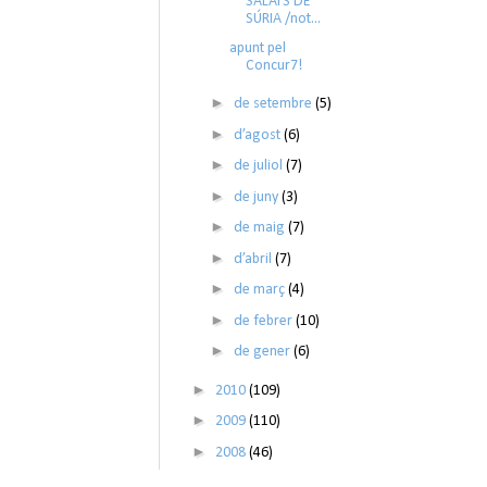
SALATS DE
SÚRIA /not...
apunt pel
Concur7!
►
de setembre
(5)
►
d’agost
(6)
►
de juliol
(7)
►
de juny
(3)
►
de maig
(7)
►
d’abril
(7)
►
de març
(4)
►
de febrer
(10)
►
de gener
(6)
►
2010
(109)
►
2009
(110)
►
2008
(46)