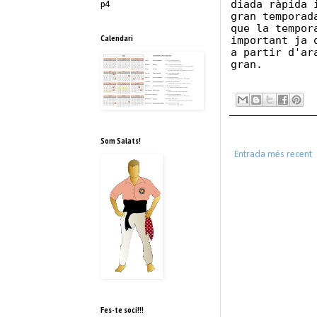
diada ràpida 
p4
gran temporad
que la tempor
Calendari
important ja 
a partir d'ar
gran.
Som Salats!
Entrada més recent
Fes-te soci!!!