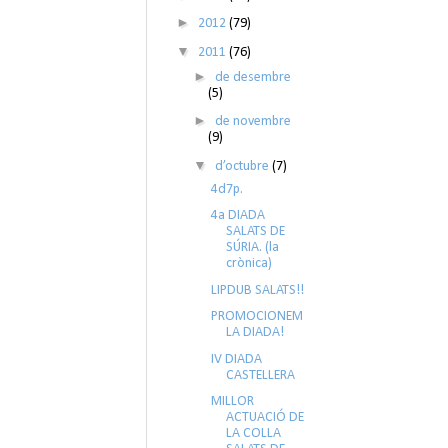
►
2012
(79)
▼
2011
(76)
►
de desembre
(5)
►
de novembre
(9)
▼
d’octubre
(7)
4d7p.
4a DIADA
SALATS DE
SÚRIA. (la
crònica)
LIPDUB SALATS!!
PROMOCIONEM
LA DIADA!
IV DIADA
CASTELLERA
MILLOR
ACTUACIÓ DE
LA COLLA