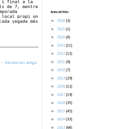
 i final a la
ls de 7, mentre
mporada
Arxiu del bloc
 local propi on
►
cada vegada més
2026
(3)
►
2025
(1)
►
2024
(4)
►
2023
(11)
►
2022
(12)
►
2021
(9)
Entrada més antiga
►
2020
(7)
►
2019
(29)
►
2018
(12)
►
2017
(19)
►
2016
(35)
►
2015
(45)
►
2014
(33)
►
2013
(64)