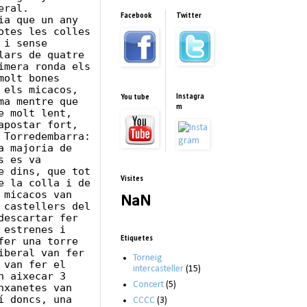
eral.
Facebook
Twitter
ia que un any
otes les colles
 i sense
lars de quatre
imera ronda els
molt bones
 els micacos,
Instagra
You tube
ma mentre que
m
e molt lent,
apostar fort,
 Torredembarra:
a majoria de
s es va
e dins, que tot
Visites
e la colla i de
 micacos van
NaN
 castellers del
descartar fer
 estrenes i
Etiquetes
fer una torre
iberal van fer
Torneig
 van fer el
intercasteller
(15)
n aixecar 3
Concert
(5)
nxanetes van
í doncs, una
CCCC
(3)