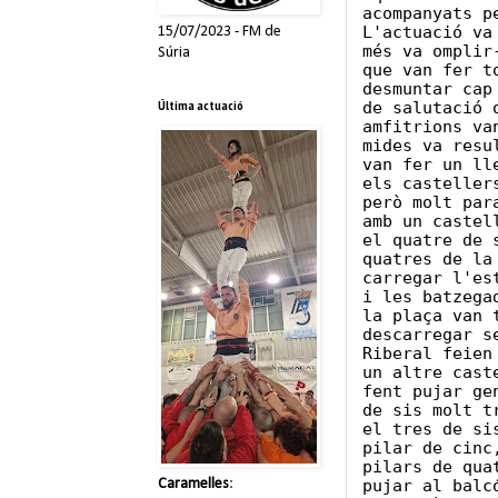
acompanyats p
L'actuació va
15/07/2023 - FM de
més va omplir
Súria
que van fer t
desmuntar cap
Última actuació
de salutació 
amfitrions va
mides va resu
van fer un ll
els casteller
però molt par
amb un castel
el quatre de 
quatres de la
carregar l'es
i les batzega
la plaça van 
descarregar s
Riberal feien
un altre cast
fent pujar ge
de sis molt t
el tres de si
pilar de cinc
pilars de qua
pujar al balc
Caramelles
: