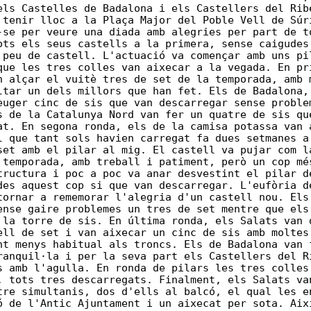
els Castelles de Badalona i els Castellers del Rib
 tenir lloc a la Plaça Major del Poble Vell de Súr
-se per veure una diada amb alegries per part de t
ots els seus castells a la primera, sense caigudes
 peu de castell. L'actuació va començar amb uns pi
que les tres colles van aixecar a la vegada. En pr
n alçar el vuitè tres de set de la temporada, amb 
ltar un dels millors que han fet. Els de Badalona,
euger cinc de sis que van descarregar sense proble
s de la Catalunya Nord van fer un quatre de sis qu
at. En segona ronda, els de la camisa potassa van 
l que tant sols havien carregat fa dues setmanes a
set amb el pilar al mig. El castell va pujar com l
 temporada, amb treball i patiment, però un cop mé
tructura i poc a poc va anar desvestint el pilar d
des aquest cop si que van descarregar. L'eufòria d
tornar a rememorar l'alegria d'un castell nou. Els
ense gaire problemes un tres de set mentre que els
 la torre de sis. En última ronda, els Salats van 
ell de set i van aixecar un cinc de sis amb moltes
nt menys habitual als troncs. Els de Badalona van 
ranquil·la i per la seva part els Castellers del R
s amb l'agulla. En ronda de pilars les tres colles
, tots tres descarregats. Finalment, els Salats va
tre simultanis, dos d'ells al balcó, el qual les e
ó de l'Antic Ajuntament i un aixecat per sota. Aix