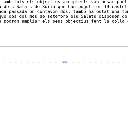
i amb tots els objectius acomplerts van posar punt
a dels Salats de Súria que han pogut fer 19 castel
ada passada en contaven dos, també ha estat una te
que des del mes de setembre els Salats disposen de
a podran ampliar els seus objectius fent la colla 
Inici